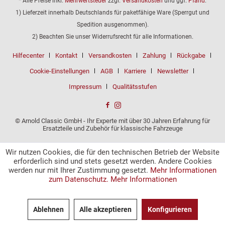
* Alle Preise inkl.
Mehrwertsteuer
zzgl.
Versandkosten
und ggf.
Pfand
.
1) Lieferzeit innerhalb Deutschlands für paketfähige Ware (Sperrgut und
Spedition ausgenommen).
2) Beachten Sie unser Widerrufsrecht für alle Informationen.
Hilfecenter
Kontakt
Versandkosten
Zahlung
Rückgabe
Cookie-Einstellungen
AGB
Karriere
Newsletter
Impressum
Qualitätsstufen
© Arnold Classic GmbH - Ihr Experte mit über 30 Jahren Erfahrung für
Ersatzteile und Zubehör für klassische Fahrzeuge
Wir nutzen Cookies, die für den technischen Betrieb der Website
erforderlich sind und stets gesetzt werden. Andere Cookies
werden nur mit Ihrer Zustimmung gesetzt.
Mehr Informationen
zum Datenschutz.
Mehr Informationen
Ablehnen
Alle akzeptieren
Konfigurieren