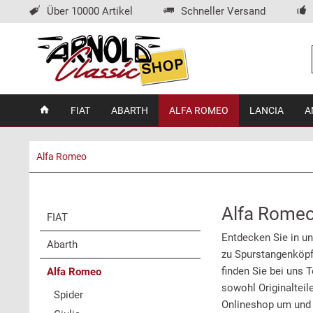
Über 10000 Artikel
Schneller Versand
FIAT
ABARTH
ALFA ROMEO
LANCIA
A
Alfa Romeo
Alfa Rome
FIAT
Entdecken Sie in u
Abarth
zu Spurstangenköpfe
finden Sie bei uns 
Alfa Romeo
sowohl Originalteil
Spider
Onlineshop um und 