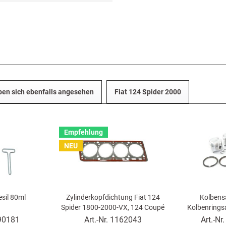
en sich ebenfalls angesehen
Fiat 124 Spider 2000
Empfehlung
NEU
esil 80ml
Zylinderkopfdichtung Fiat 124
Kolbens
Spider 1800-2000-VX, 124 Coupé
Kolbenringsa
1800 VERSTÄRKT
1800-2000, 1
90181
Art.-Nr.
1162043
Art.-Nr