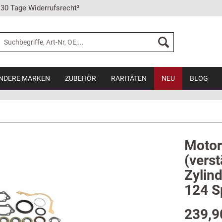
30 Tage Widerrufsrecht²
NDERE MARKEN
ZUBEHÖR
RARITÄTEN
NEU
BLOG
Motor
(verst
Zylin
124 S
239,9