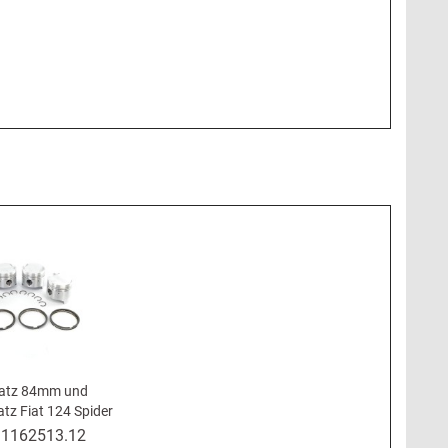
atz 84mm und
tz Fiat 124 Spider
24 Coupé 1800, 131,
.
1162513.12