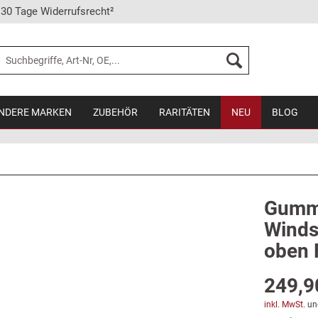
30 Tage Widerrufsrecht²
NDERE MARKEN
ZUBEHÖR
RARITÄTEN
NEU
BLOG
Gummi
Winds
oben 
249,9
inkl. MwSt.
un