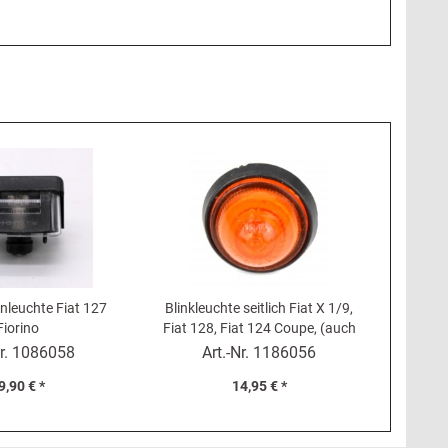
nleuchte Fiat 127
Blinkleuchte seitlich Fiat X 1/9,
Fiorino
Fiat 128, Fiat 124 Coupe, (auch
Fiat 124 Spider AS-BS-CS)
r.
1086058
Art.-Nr.
1186056
9,90 € *
14,95 € *