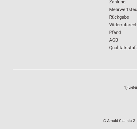
Zahlung
Mehrwertsteu
Rückgabe
Widerrufsrech
Pfand
AGB
Qualitätsstuf
1) Lief
© Arnold Classic Gm