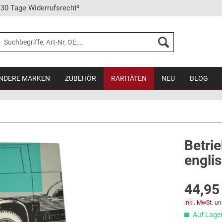
30 Tage Widerrufsrecht²
NDERE MARKEN
ZUBEHÖR
RARITÄTEN
NEU
BLOG
Betrie
englis
44,95 
inkl. MwSt.
un
Auf Lager,