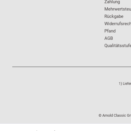
Zahlung
Mehrwertsteu
Rückgabe
Widerrufsrech
Pfand
AGB
Qualitätsstuf
1) Lief
© Arnold Classic Gm