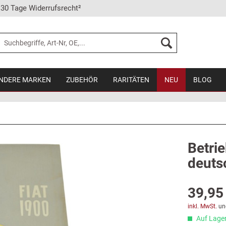
30 Tage Widerrufsrecht²
NDERE MARKEN
ZUBEHÖR
RARITÄTEN
NEU
BLOG
Betri
deutsc
39,95 
inkl. MwSt.
un
Auf Lager,