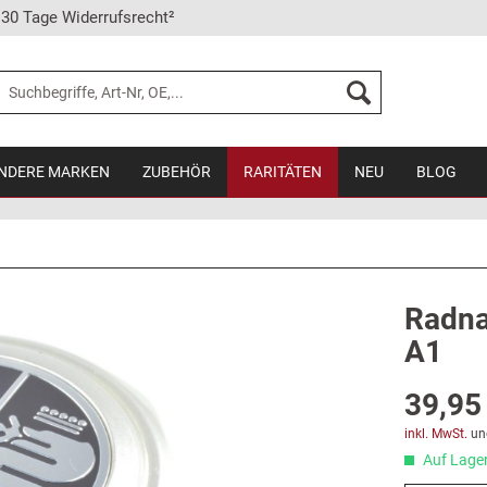
30 Tage Widerrufsrecht²
NDERE MARKEN
ZUBEHÖR
RARITÄTEN
NEU
BLOG
Radna
A1
39,95 
inkl. MwSt.
un
Auf Lager,