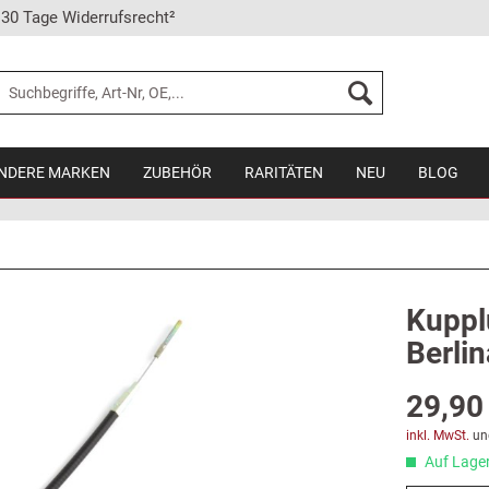
30 Tage Widerrufsrecht²
NDERE MARKEN
ZUBEHÖR
RARITÄTEN
NEU
BLOG
Kuppl
Berlin
29,90 
inkl. MwSt.
un
Auf Lager,