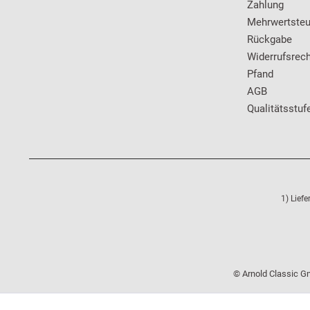
Zahlung
Mehrwertsteu
Rückgabe
Widerrufsrech
Pfand
AGB
Qualitätsstuf
1) Lief
© Arnold Classic Gm