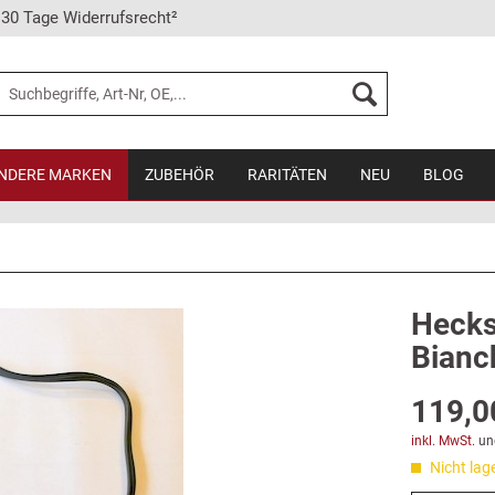
30 Tage Widerrufsrecht²
NDERE MARKEN
ZUBEHÖR
RARITÄTEN
NEU
BLOG
Heck
Bianc
119,0
inkl. MwSt.
un
Nicht lag