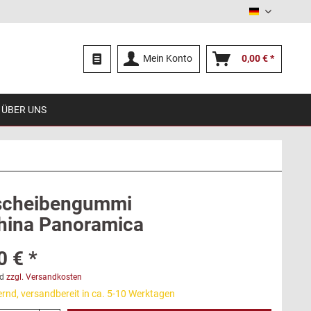
Deutsch
Mein Konto
0,00 € *
ÜBER UNS
scheibengummi
hina Panoramica
0 € *
d
zzgl. Versandkosten
ernd, versandbereit in ca. 5-10 Werktagen