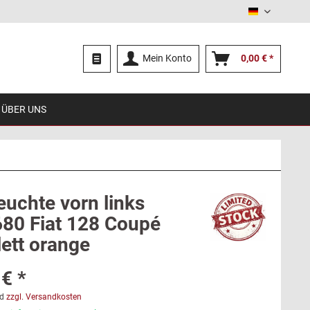
Deutsch
Mein Konto
0,00 € *
ÜBER UNS
euchte vorn links
80 Fiat 128 Coupé
ett orange
€ *
d
zzgl. Versandkosten