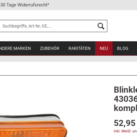
30 Tage Widerrufsrecht²
NDERE MARKEN
ZUBEHÖR
RARITÄTEN
NEU
BLOG
Blinkl
43036
kompl
52,95 
inkl. MwSt.
un