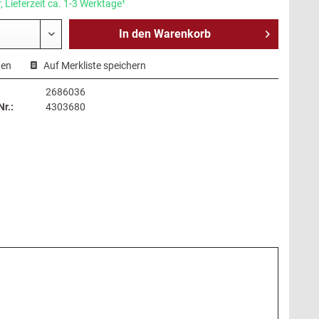
 Lieferzeit ca. 1-3 Werktage¹
In den
Warenkorb
hen
Auf Merkliste speichern
2686036
r.:
4303680