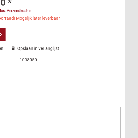
0 *
lus. Verzendkosten
orraad! Mogelijk later leverbaar
en
Opslaan in verlanglijst
1098050