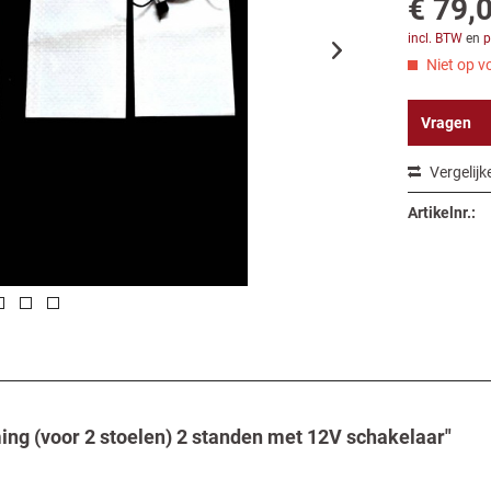
€ 79,0
incl. BTW
en
p
Niet op vo
Vragen
Vergelijk
Artikelnr.:
ing (voor 2 stoelen) 2 standen met 12V schakelaar"