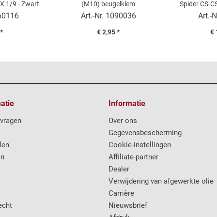
 X 1/9 - Zwart
(M10) beugelklem
Spider CS-C
2000) (72-
60116
Art.-Nr.
1090036
Art.-N
 *
€ 2,95 *
€ 
atie
Informatie
 vragen
Over ons
Gegevensbescherming
len
Cookie-instellingen
en
Affiliate-partner
Dealer
Verwijdering van afgewerkte olie
Carrière
echt
Nieuwsbrief