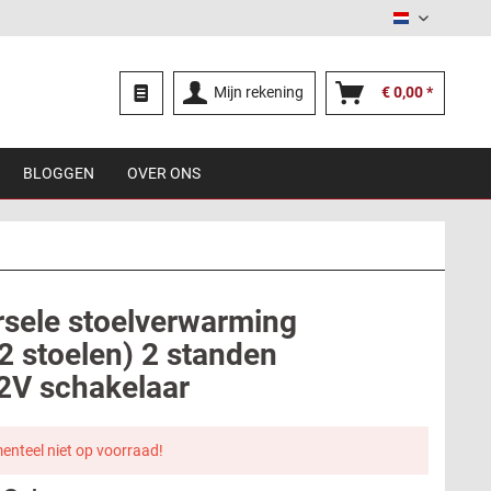
Nederland
Mijn rekening
€ 0,00 *
BLOGGEN
OVER ONS
rsele stoelverwarming
2 stoelen) 2 standen
2V schakelaar
nteel niet op voorraad!