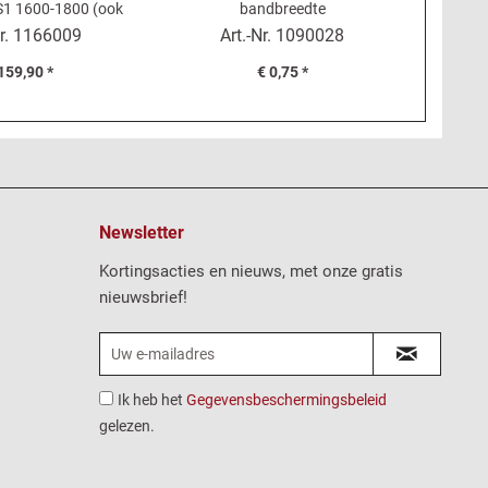
S1 1600-1800 (ook
bandbreedte
CS-DS, 
75) - einddemper
r.
1166009
Art.-Nr.
1090028
159,90 *
€ 0,75 *
Newsletter
Kortingsacties en nieuws, met onze gratis
nieuwsbrief!
Ik heb het
Gegevensbeschermingsbeleid
gelezen.