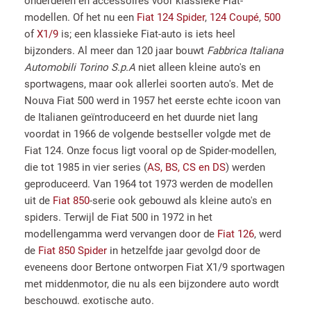
onderdelen en accessoires voor klassieke Fiat-
modellen. Of het nu een
Fiat 124 Spider
,
124 Coupé
,
500
of
X1/9
is; een klassieke Fiat-auto is iets heel
bijzonders. Al meer dan 120 jaar bouwt
Fabbrica Italiana
Automobili Torino S.p.A
niet alleen kleine auto's en
sportwagens, maar ook allerlei soorten auto's. Met de
Nouva Fiat 500 werd in 1957 het eerste echte icoon van
de Italianen geïntroduceerd en het duurde niet lang
voordat in 1966 de volgende bestseller volgde met de
Fiat 124. Onze focus ligt vooral op de Spider-modellen,
die tot 1985 in vier series (
AS, BS, CS en DS
) werden
geproduceerd. Van 1964 tot 1973 werden de modellen
uit de
Fiat 850
-serie ook gebouwd als kleine auto's en
spiders. Terwijl de Fiat 500 in 1972 in het
modellengamma werd vervangen door de
Fiat 126
, werd
de
Fiat 850 Spider
in hetzelfde jaar gevolgd door de
eveneens door Bertone ontworpen Fiat X1/9 sportwagen
met middenmotor, die nu als een bijzondere auto wordt
beschouwd. exotische auto.