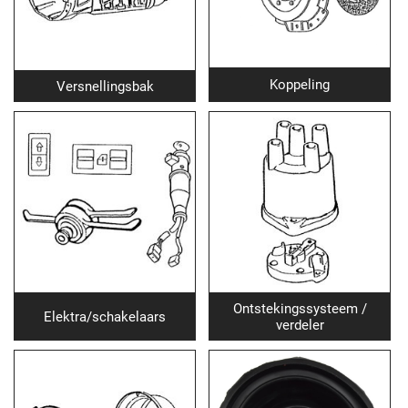
Koppeling
Versnellingsbak
Ontstekingssysteem /
Elektra/schakelaars
verdeler