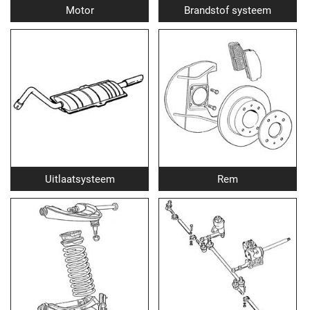
Motor
Brandstof systeem
Uitlaatsysteem
Rem