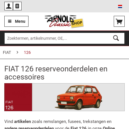
Ned
Menu
FIAT
126
FIAT 126 reserveonderdelen en
accessoires
Vind
artikelen
zoals remslangen, fusees, trekstangen en
andere reserveonderdelen
voor de
Fiat 126
in onze
Online