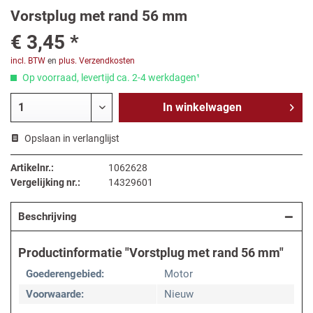
Vorstplug met rand 56 mm
€ 3,45 *
incl. BTW
en
plus. Verzendkosten
Op voorraad, levertijd ca. 2-4 werkdagen¹
In
winkelwagen
Opslaan in verlanglijst
Artikelnr.:
1062628
Vergelijking nr.:
14329601
Beschrijving
Productinformatie "Vorstplug met rand 56 mm"
Goederengebied:
Motor
Voorwaarde:
Nieuw