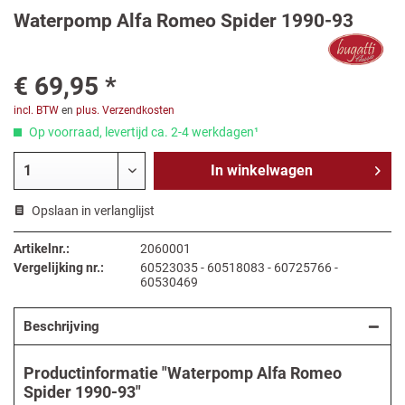
Waterpomp Alfa Romeo Spider 1990-93
€ 69,95 *
incl. BTW
en
plus. Verzendkosten
Op voorraad, levertijd ca. 2-4 werkdagen¹
In
winkelwagen
Opslaan in verlanglijst
Artikelnr.:
2060001
Vergelijking nr.:
60523035 - 60518083 - 60725766 -
60530469
Beschrijving
Productinformatie "Waterpomp Alfa Romeo
Spider 1990-93"