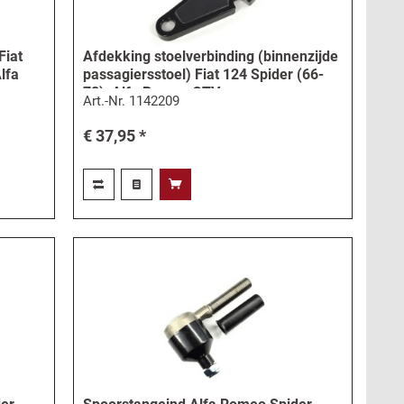
Fiat
Afdekking stoelverbinding (binnenzijde
lfa
passagiersstoel) Fiat 124 Spider (66-
78), Alfa Romeo GTV...
Art.-Nr.
1142209
€ 37,95 *