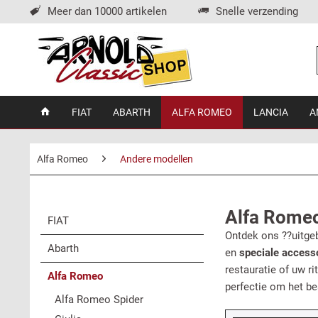
Meer dan 10000 artikelen
Snelle verzending
FIAT
ABARTH
ALFA ROMEO
LANCIA
A
Alfa Romeo
Andere modellen
Alfa Romeo
FIAT
Ontdek ons ??uitge
Abarth
en
speciale access
restauratie of uw r
Alfa Romeo
perfectie om het be
Alfa Romeo Spider