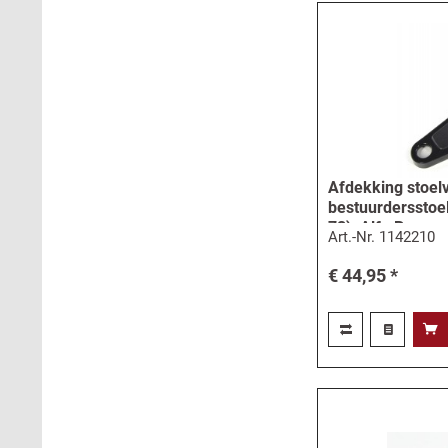
Afdekking stoelv
bestuurdersstoel
78), Alfa Romeo
Art.-Nr.
1142210
€ 44,95 *