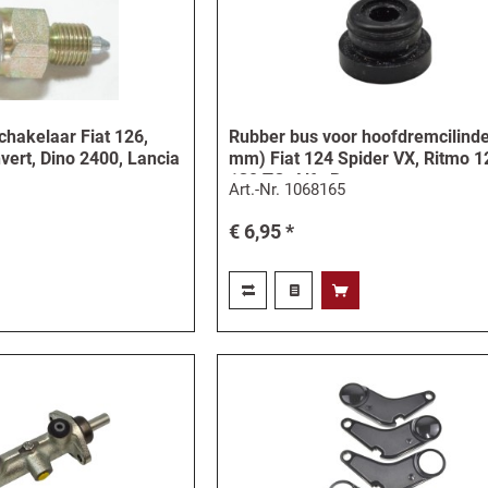
schakelaar Fiat 126,
Rubber bus voor hoofdremcilinde
vert, Dino 2400, Lancia
mm) Fiat 124 Spider VX, Ritmo 1
eo
130 TC, Alfa Romeo
Art.-Nr.
1068165
€ 6,95 *