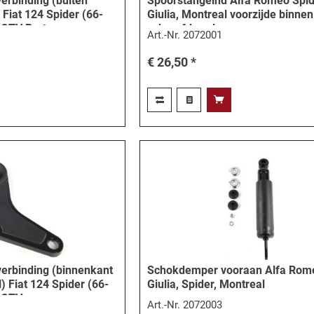
erbinding (buiten
Spoorstangeind Alfa Romeo Spid
 Fiat 124 Spider (66-
Giulia, Montreal voorzijde binnen
 GTV Bertone
schroefdraad
Art.-Nr.
2072001
€ 26,50 *
verbinding (binnenkant
Schokdemper vooraan Alfa Rom
) Fiat 124 Spider (66-
Giulia, Spider, Montreal
 GTV...
Art.-Nr.
2072003