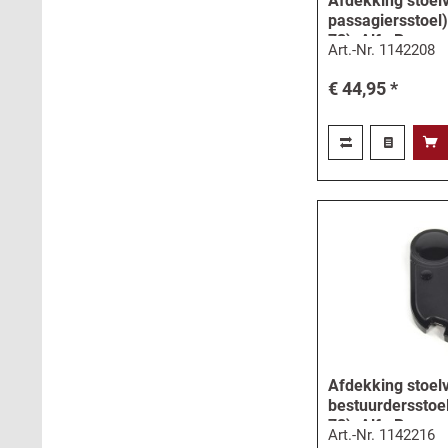
Afdekking stoelv
passagiersstoel)
78), Alfa Romeo
Art.-Nr.
1142208
€ 44,95 *
Afdekking stoel
bestuurdersstoel
78), Alfa Romeo
Art.-Nr.
1142216