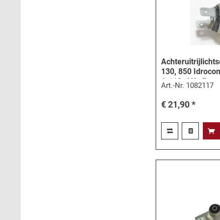
Achteruitrijlicht
130, 850 Idrocon
A 112, Alfa Rom
Art.-Nr.
1082117
€ 21,90 *