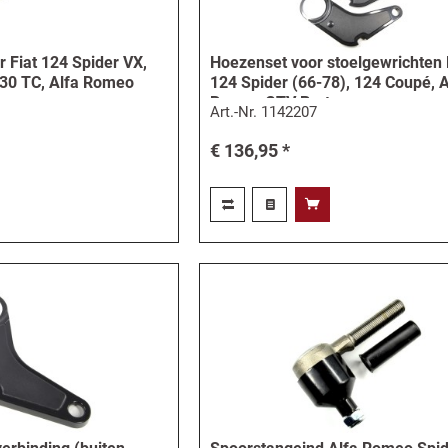
 Fiat 124 Spider VX,
Hoezenset voor stoelgewrichten 
130 TC, Alfa Romeo
124 Spider (66-78), 124 Coupé, A
Romeo GTV Bertone
Art.-Nr.
1142207
€ 136,95 *