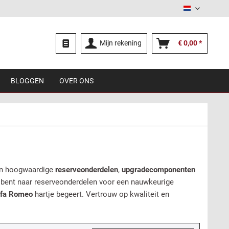
Nederland
Mijn rekening
€ 0,00 *
BLOGGEN
OVER ONS
en hoogwaardige
reserveonderdelen
,
upgradecomponenten
 bent naar reserveonderdelen voor een nauwkeurige
lfa Romeo
hartje begeert. Vertrouw op kwaliteit en