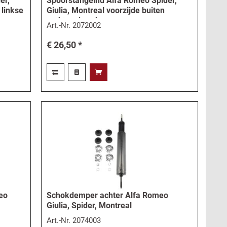
er,
Spoorstangeind Alfa Romeo Spider,
 linkse
Giulia, Montreal voorzijde buiten
rechtse draad
Art.-Nr.
2072002
€ 26,50 *
eo
Schokdemper achter Alfa Romeo
Giulia, Spider, Montreal
Art.-Nr.
2074003