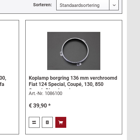
Sorteren:
00,
Koplamp borgring 136 mm verchroomd
lfa
Fiat 124 Special, Coupé, 130, 850
Coupé, Dino, Lancia
Art.-Nr.
1086100
€ 39,90 *