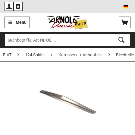
Deu
Menü
FIAT
124 Spider
Karosserie + Anbauteile
Blechteile