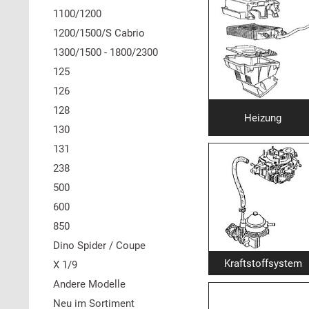
1100/1200
1200/1500/S Cabrio
1300/1500 - 1800/2300
125
126
128
Heizung
130
131
238
500
600
850
Dino Spider / Coupe
Kraftstoffsystem
X 1/9
Andere Modelle
Neu im Sortiment