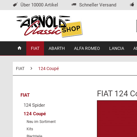
Über 10000 Artikel
Schneller Versand
FIAT
ABARTH
ALFA ROMEO
LANCIA
A
FIAT
124 Coupé
FIAT 124 C
FIAT
124 Spider
124 Coupé
Neu im Sortiment
Kits
Blechteile