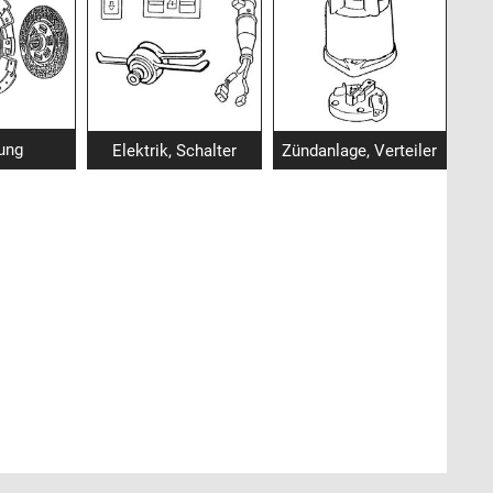
ung
Elektrik, Schalter
Zündanlage, Verteiler