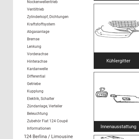
Nockenwellentrieb
Ventiltrieb
Zylinderkopf, Dichtungen
Kraftstoffsystem
Abgasanlage
Bremse
Lenkung
Vorderachse
Kühlergitter
Hinterachse
Kardanwelle
Differential
Getriebe
Kupplung
Elektrik, Schalter
Zündanlage, Verteiler
Beleuchtung
Zubehör Fiat 124 Coupé
Innenausstattung
Informationen
124 Berlina / Limousine