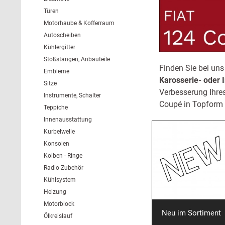
Türen
Motorhaube & Kofferraum
Autoscheiben
Kühlergitter
Stoßstangen, Anbauteile
Finden Sie bei un
Embleme
Karosserie- oder
Sitze
Verbesserung Ihre
Instrumente, Schalter
Coupé in Topform z
Teppiche
Innenausstattung
Kurbelwelle
Konsolen
Kolben - Ringe
Radio Zubehör
Kühlsystem
Heizung
Motorblock
Neu im Sortiment
Ölkreislauf