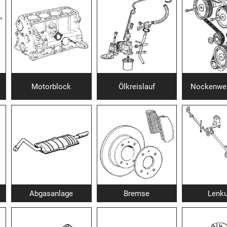
Motorblock
Ölkreislauf
Nockenwel
Abgasanlage
Bremse
Lenk