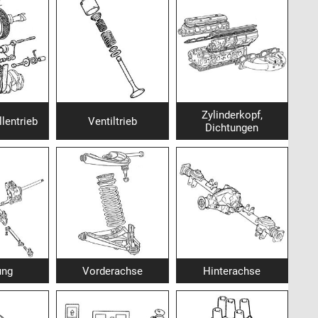
Zylinderkopf,
lentrieb
Ventiltrieb
Dichtungen
ung
Vorderachse
Hinterachse