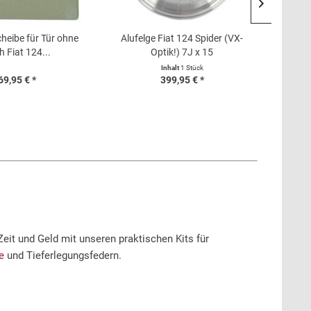
heibe für Tür ohne
Alufelge Fiat 124 Spider (VX-
Kühler 
h Fiat 124...
Optik!) 7J x 15
Inhalt
1 Stück
69,95 € *
399,95 € *
Zeit und Geld mit unseren praktischen Kits für
ze
und Tieferlegungsfedern.