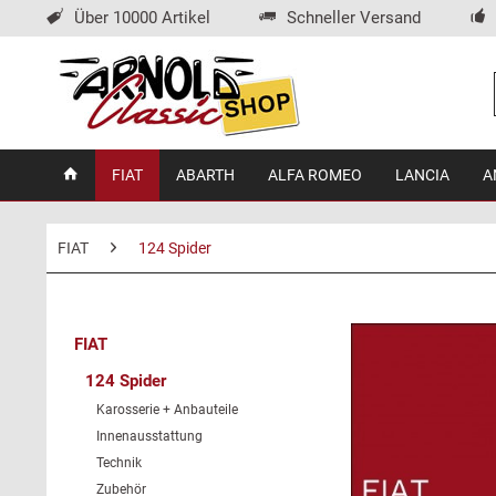
Über 10000 Artikel
Schneller Versand
FIAT
ABARTH
ALFA ROMEO
LANCIA
A
FIAT
124 Spider
FIAT
124 Spider
Karosserie + Anbauteile
Innenausstattung
Technik
Zubehör