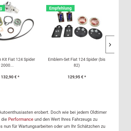
g
Empfehlung
Empfe
Kit Fiat 124 Spider
Emblem-Set Fiat 124 Spider (bis
Überhol
2000...
82)
 132,90 € *
129,95 € *
on Autoenthusiasten erobert. Doch wie bei jedem Oldtimer
m die
Performance
und den Wert Ihres Fahrzeugs zu
i es nun für Wartungsarbeiten oder um Ihr Schätzchen zu