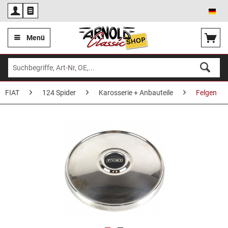
Deu
Menü
FIAT
124 Spider
Karosserie + Anbauteile
Felgen