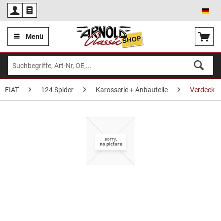
Deu
Menü
FIAT
124 Spider
Karosserie + Anbauteile
Verdeck