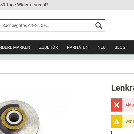
30 Tage Widerrufsrecht²
NDERE MARKEN
ZUBEHÖR
RARITÄTEN
NEU
BLOG
Lenkr
Aktu
Bena