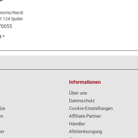
 momo/Nardi
t 124 Spider
4 Coupé
70055
€ *
Informationen
Über uns
Datenschutz
Sie
Cookie-Einstellungen
en
Affiliate-Partner
Händler
er
Altölentsorgung