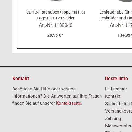
CD 134 Radnabenkappe mit Fiat
Lenkradnabe für
Logo Fiat 124 Spider
Lenkräder und Fia
(73-85), 12
Art.-Nr.
1130040
Art.-Nr.
11
29,95 € *
134,95 
Kontakt
Bestellinfo
Benötigen Sie Hilfe oder weitere
Hilfecenter
Informationen? Die Antworten auf Ihre Fragen
Kontakt
finden Sie auf unserer
Kontaktseite
.
So bestellen 
Versandkost
Zahlung
Mehrwertsteu