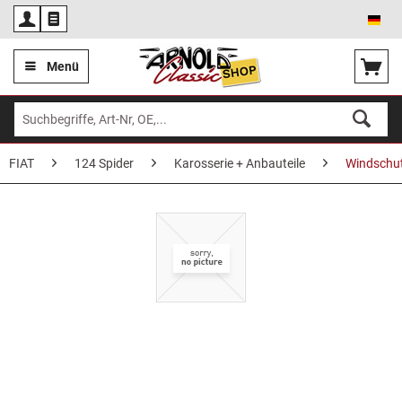
Deu
Menü
FIAT
124 Spider
Karosserie + Anbauteile
Windschut