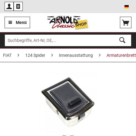
Deu
Menü
FIAT
124 Spider
Innenausstattung
Armaturenbrett