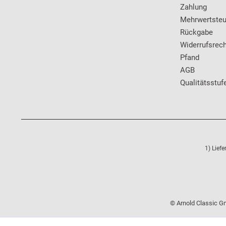
Zahlung
Mehrwertsteu
Rückgabe
Widerrufsrech
Pfand
AGB
Qualitätsstuf
1) Lief
© Arnold Classic Gm