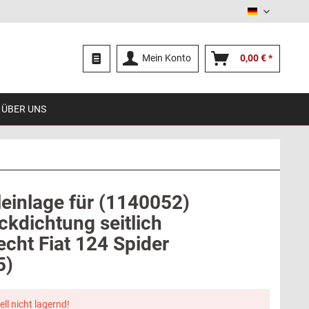
Deutsch
Mein Konto
0,00 € *
ÜBER UNS
leinlage für (1140052)
ckdichtung seitlich
echt Fiat 124 Spider
5)
ell nicht lagernd!