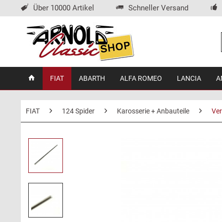
Über 10000 Artikel
Schneller Versand
FIAT
ABARTH
ALFA ROMEO
LANCIA
A
FIAT
124 Spider
Karosserie + Anbauteile
Ve