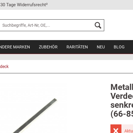
30 Tage Widerrufsrecht²
NDERE MARKEN
ZUBEHÖR
RARITÄTEN
NEU
BLOG
rdeck
Metal
Verde
senkr
(66-8
Aktu