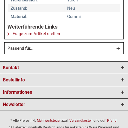
Warenbereich:
Türen
Zustand:
Neu
Material:
Gummi
Weiterführende Links
Frage zum Artikel stellen
Passend für...
Kontakt
Bestellinfo
Informationen
Newsletter
* Alle Preise inkl.
Mehrwertsteuer
zzgl.
Versandkosten
und ggf.
Pfand
.
1) Lieferzeit innerhalb Deutschlands für paketfähige Ware (Sperrgut und