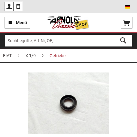
Deu
Menü
FIAT
X 1/9
Getriebe