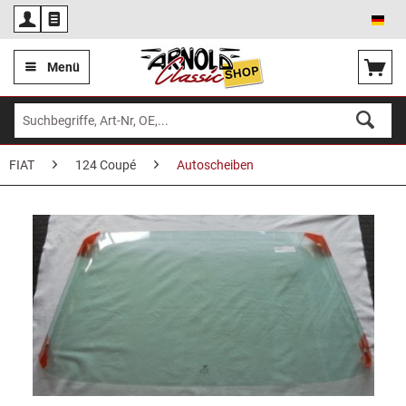
Deu
Menü
FIAT
124 Coupé
Autoscheiben