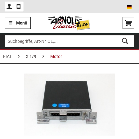
Deu
Menü
FIAT
X 1/9
Motor