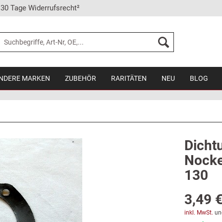
30 Tage Widerrufsrecht²
NDERE MARKEN
ZUBEHÖR
RARITÄTEN
NEU
BLOG
Dicht
Nocke
130
3,49 €
inkl. MwSt.
un