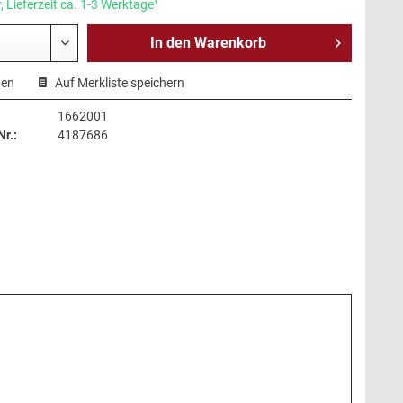
 Lieferzeit ca. 1-3 Werktage¹
In den
Warenkorb
hen
Auf Merkliste speichern
1662001
r.:
4187686