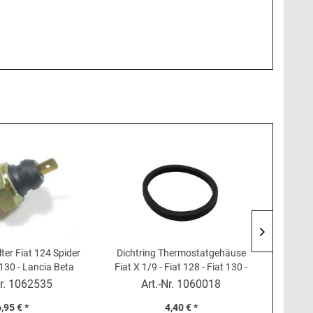
ter Fiat 124 Spider
Dichtring Thermostatgehäuse
Wasser
 130 - Lancia Beta
Fiat X 1/9 - Fiat 128 - Fiat 130 -
Dicht
Fiat Dino
r.
1062535
Art.-Nr.
1060018
,95 € *
4,40 € *