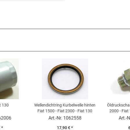
at 130
Wellendichtring Kurbelwelle hinten
Öldruckschal
Fiat 1500 - Fiat 2300 - Fiat 130
2000 - Fiat
62006
Art.-Nr.
1062558
Art.-N
 *
17,90 € *
6