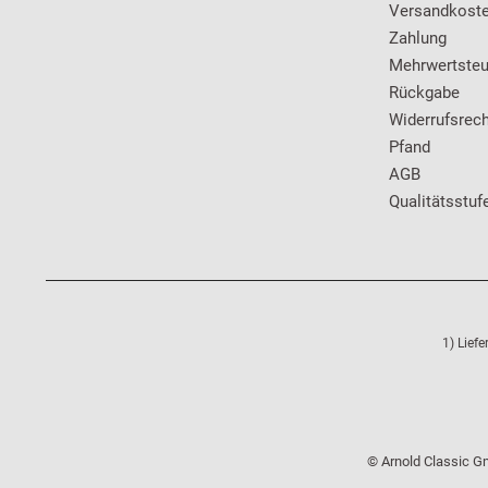
Versandkost
Zahlung
Mehrwertsteu
Rückgabe
Widerrufsrech
Pfand
AGB
Qualitätsstuf
1) Lief
© Arnold Classic Gm