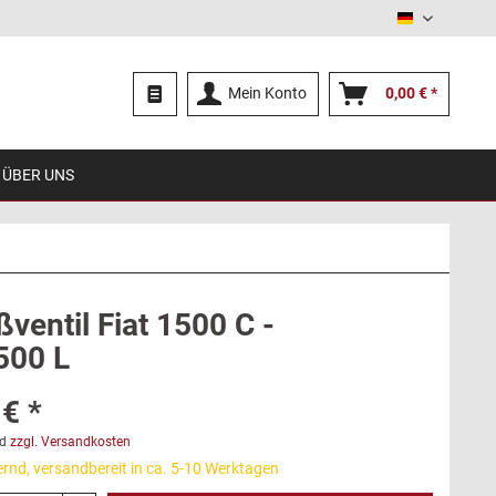
Deutsch
Mein Konto
0,00 € *
ÜBER UNS
ventil Fiat 1500 C -
500 L
€ *
d
zzgl. Versandkosten
ernd, versandbereit in ca. 5-10 Werktagen