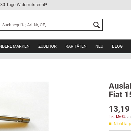
30 Tage Widerrufsrecht²
NDERE MARKEN
ZUBEHÖR
RARITÄTEN
NEU
BLOG
Auslaß
Fiat 1
13,19 
inkl. MwSt.
un
Nicht lag