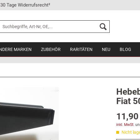
30 Tage Widerrufsrecht²
NDERE MARKEN
ZUBEHÖR
RARITÄTEN
NEU
BLOG
Hebeb
Fiat 5
11,90 
inkl. MwSt.
un
Nicht lag