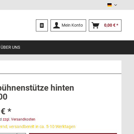
Deutsch
Mein Konto
0,00 € *
ÜBER UNS
ühnenstütze hinten
00
€ *
d
zzgl. Versandkosten
ernd, versandbereit in ca. 5-10 Werktagen