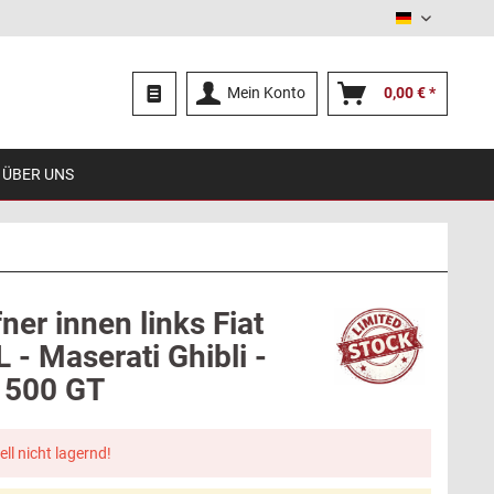
Deutsch
Mein Konto
0,00 € *
ÜBER UNS
ner innen links Fiat
 - Maserati Ghibli -
1500 GT
ell nicht lagernd!