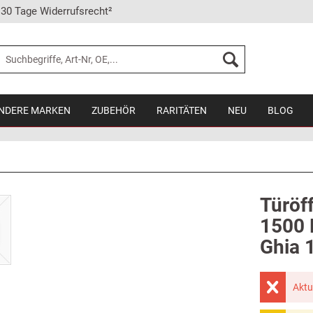
30 Tage Widerrufsrecht²
NDERE MARKEN
ZUBEHÖR
RARITÄTEN
NEU
BLOG
Türöff
1500 L
Ghia 
Aktu