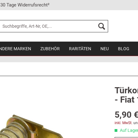
30 Tage Widerrufsrecht²
NDERE MARKEN
ZUBEHÖR
RARITÄTEN
NEU
BLOG
Türko
- Fiat
5,90 €
inkl. MwSt.
un
Auf Lager,