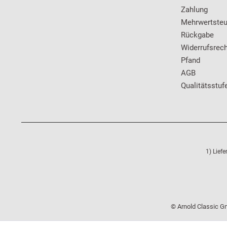
Zahlung
Mehrwertsteu
Rückgabe
Widerrufsrech
Pfand
AGB
Qualitätsstuf
1) Lief
© Arnold Classic Gm