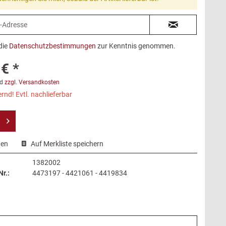
die
Datenschutzbestimmungen
zur Kenntnis genommen.
€ *
d
zzgl. Versandkosten
rnd! Evtl. nachlieferbar
hen
Auf Merkliste speichern
1382002
r.:
4473197 - 4421061 - 4419834