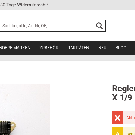
30 Tage Widerrufsrecht²
NDERE MARKEN
ZUBEHÖR
RARITÄTEN
NEU
BLOG
Regler
X 1/9
Aktu
Bena