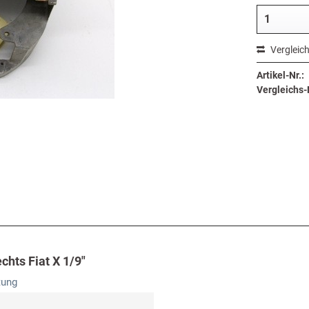
Vergleic
Artikel-Nr.:
Vergleichs-N
hts Fiat X 1/9"
tung