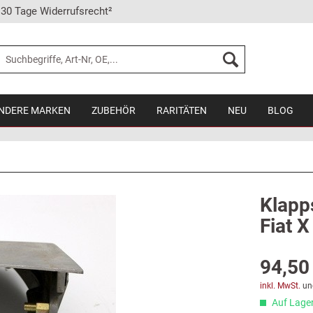
30 Tage Widerrufsrecht²
NDERE MARKEN
ZUBEHÖR
RARITÄTEN
NEU
BLOG
Klapp
Fiat X
94,50 
inkl. MwSt.
un
Auf Lager,