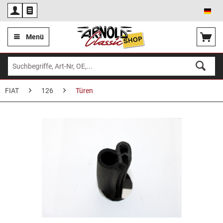
Deu
Menü
FIAT
126
Türen