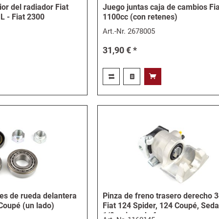
r del radiador Fiat
Juego juntas caja de cambios Fi
L - Fiat 2300
1100cc (con retenes)
Art.-Nr.
2678005
31,90 € *
tes de rueda delantera
Pinza de freno trasero derecho
 Coupé (un lado)
Fiat 124 Spider, 124 Coupé, Seda
1/9 - pinza de freno