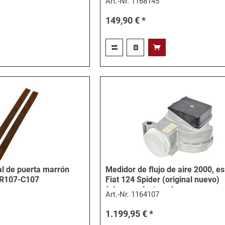
Art.-Nr.
1168145
149,90 € *
l de puerta marrón
Medidor de flujo de aire 2000, es
 R107-C107
Fiat 124 Spider (original nuevo)
(observar instrucciones...
Art.-Nr.
1164107
1.199,95 € *