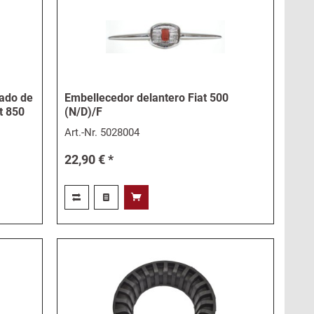
nado de
Embellecedor delantero Fiat 500
t 850
(N/D)/F
Art.-Nr.
5028004
22,90 € *