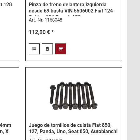
at 128
Pinza de freno delantera izquierda
desde 69 hasta VIN 5506002 Fiat 124
Spider, 124 Coupé, 125,...
Art.-Nr.
1168048
112,90 € *
 34mm
Juego de tornillos de culata Fiat 850,
n, X
127, Panda, Uno, Seat 850, Autobianchi
A 112