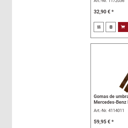
Art.-Nr.
1172036
32,90 € *
Gomas de umbra
Mercedes-Benz
Art.-Nr.
4114011
59,95 € *