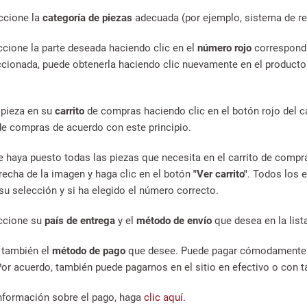
ccione la
categoría de piezas
adecuada (por ejemplo, sistema de ref
cione la parte deseada haciendo clic en el
número rojo
correspondi
ccionada, puede obtenerla haciendo clic nuevamente en el producto en
pieza en su
carrito
de compras haciendo clic en el botón rojo del 
 de compras de acuerdo con este principio.
 haya puesto todas las piezas que necesita en el carrito de compr
erecha de la imagen y haga clic en el botón
"Ver carrito"
. Todos los 
u selección y si ha elegido el número correcto.
ccione su
país de entrega
y el
método de envío
que desea en la list
 también el
método de pago
que desee. Puede pagar cómodamente
Por acuerdo, también puede pagarnos en el sitio en efectivo o con 
nformación sobre el pago, haga
clic aquí
.