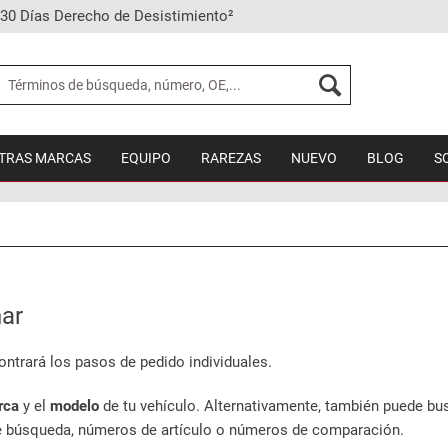
30 Días Derecho de Desistimiento²
TRAS MARCAS
EQUIPO
RAREZAS
NUEVO
BLOG
S
ar
ntrará los pasos de pedido individuales.
rca
y el
modelo
de tu vehículo. Alternativamente, también puede bus
 búsqueda, números de artículo o números de comparación.