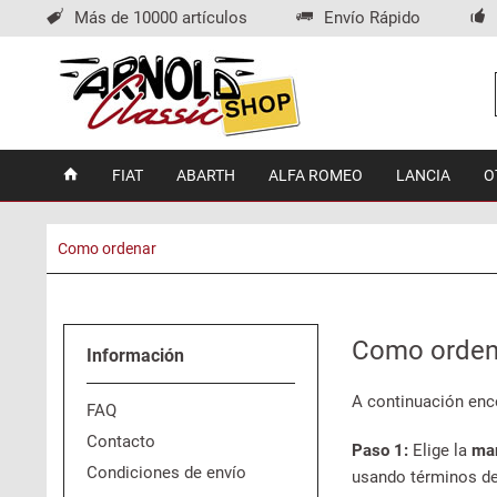
Más de 10000 artículos
Envío Rápido
FIAT
ABARTH
ALFA ROMEO
LANCIA
O
Como ordenar
Como orden
Información
A continuación enco
FAQ
Contacto
Paso 1:
Elige la
ma
Condiciones de envío
usando términos de