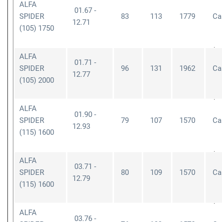
ALFA
01.67 -
SPIDER
83
113
1779
Cab
12.71
(105) 1750
ALFA
01.71 -
SPIDER
96
131
1962
Cab
12.77
(105) 2000
ALFA
01.90 -
SPIDER
79
107
1570
Cab
12.93
(115) 1600
ALFA
03.71 -
SPIDER
80
109
1570
Cab
12.79
(115) 1600
ALFA
03.76 -