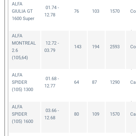
ALFA
01.74 -
GIULIA GT
76
103
1570
Co
12.78
1600 Super
ALFA
MONTREAL
12.72 -
143
194
2593
Co
2.6
03.79
(105,64)
ALFA
01.68 -
SPIDER
64
87
1290
Cab
12.77
(105) 1300
ALFA
03.66 -
SPIDER
80
109
1570
Cab
12.68
(105) 1600