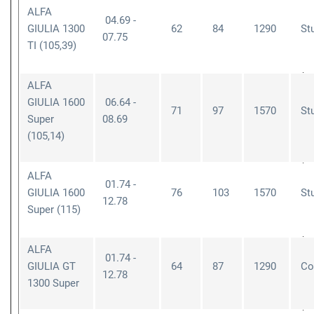
ALFA
04.69 -
GIULIA 1300
62
84
1290
St
07.75
TI (105,39)
ALFA
GIULIA 1600
06.64 -
71
97
1570
St
Super
08.69
(105,14)
ALFA
01.74 -
GIULIA 1600
76
103
1570
St
12.78
Super (115)
ALFA
01.74 -
GIULIA GT
64
87
1290
Co
12.78
1300 Super