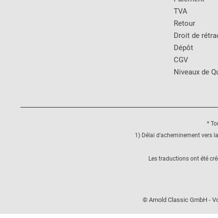
TVA
Retour
Droit de rétra
Dépôt
CGV
Niveaux de Qu
* To
1) Délai d'acheminement vers la
Les traductions ont été cr
© Arnold Classic GmbH - Vo