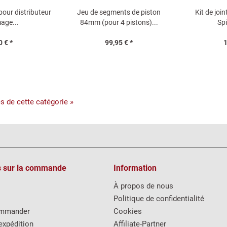
pour distributeur
Jeu de segments de piston
Kit de joi
mage...
84mm (pour 4 pistons)...
Spi
0 € *
99,95 € *
1
es de cette catégorie »
s sur la commande
Information
À propos de nous
Politique de confidentialité
mmander
Cookies
expédition
Affiliate-Partner