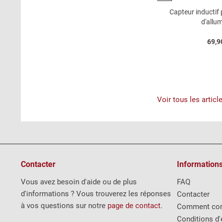
Étrier de frein arrière droit 38mm
Capteur inductif 
Fiat 124...
d'allu
149,90 € *
69,9
Voir tous les articl
Contacter
Information
Vous avez besoin d'aide ou de plus
FAQ
d'informations ? Vous trouverez les réponses
Contacter
à vos questions sur notre
page de contact
.
Comment co
Conditions d'