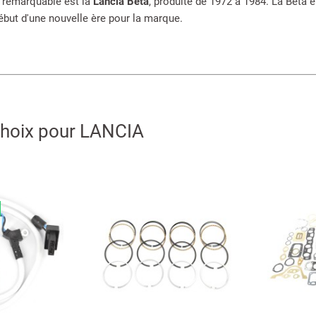
 remarquable est la
Lancia Beta
, produite de 1972 à 1984. La Beta é
ébut d'une nouvelle ère pour la marque.
choix pour LANCIA