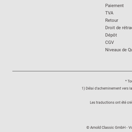
Paiement
TVA
Retour
Droit de rétra
Dépôt
CGV
Niveaux de Qu
* To
1) Délai d'acheminement vers la
Les traductions ont été cr
© Arnold Classic GmbH - Vo