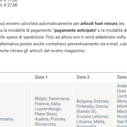
D € 17,00
L € 27,00
uò essere calcolata automaticamente per
articoli fuori misura
(es.
ona la modalità di pagamento
"pagamento anticipato"
e la modalità d
e spese di spedizione. Fino ad allora non ti verrà addebitato nulla e
alternativa potete anche contattarci preventivamente via e-mail, cal
che ritirare gli articoli dal nostro magazzino.
Zona 1
Zona
2
Zona
Andor
Gran 
Liech
Belgio, Danimarca,
Bulgaria, Estonia,
Mona
Francia, Italia,
Finlandia, Grecia,
Mont
Lussemburgo,
Irlanda UE,
Mace
Paesi Bassi,
Croazia Lettonia,
Nord,
rmania
Austria, Polonia,
Lituania, Malta,
San 
Slovacchia,
Portogallo,
Svizz