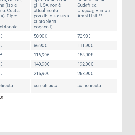
a (Isole
gli USA non è
Sudafrica,
ie, Ceuta,
attualmente
Uruguay, Emirati
la), Cipro
possibile a causa
Arabi Uniti**
di problemi
ntrionale
doganali)
0€
58,90€
72,90€
0€
86,90€
111,90€
0€
116,90€
153,90€
0€
149,90€
192,90€
0€
216,90€
268,90€
chiesta
su richiesta
su richiesta
ta