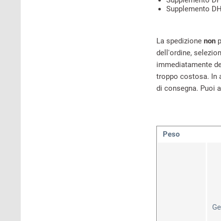
Supplemento DP
Supplemento DH
La spedizione
non
p
dell'ordine, selezi
immediatamente dell
troppo costosa. In 
di consegna. Puoi an
Peso
Ge