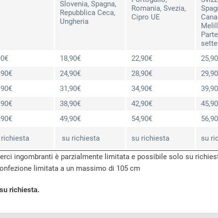
Slovenia, Spagna,
Romania, Svezia,
Spagn
Repubblica Ceca,
Cipro UE
Canar
Ungheria
Melil
Parte
sette
90€
18,90€
22,90€
25,9
,90€
24,90€
28,90€
29,9
,90€
31,90€
34,90€
39,9
,90€
38,90€
42,90€
45,9
,90€
49,90€
54,90€
56,9
 richiesta
su richiesta
su richiesta
su ri
erci ingombranti è parzialmente limitata e possibile solo su richies
confezione limitata a un massimo di 105 cm
su richiesta.