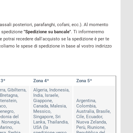
 assali posteriori, parafanghi, cofani, ecc.). Al momento
i spedizione
"Spedizione su bancale"
. Ti informeremo
 potrai recedere dall'acquisto se la spedizione è per te
coliamo le spese di spedizione in base al vostro indirizzo
3*
Zona
4*
Zona 5*
ra, Gibilterra,
Algeria, Indonesia,
Bretagna,
India, Israele,
tenstein,
Giappone,
Argentina,
co,
Canada, Malesia,
Colombia,
enegro,
Messico,
Australia, Brasile,
donia del
Singapore, Sri
Cile, Ecuador,
 Norvegia,
Lanka, Thailandia,
Nuova Zelanda,
Marino,
USA (la
Perù, Riunione,
era, Serbia,
spedizione verso
Repubblica del