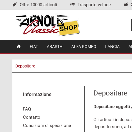
Oltre 10000 articoli
Trasporto veloce
FIAT
ABARTH
ALFA ROMEO
LANCIA
A
Depositare
Depositare
Informazione
Depositare oggetti 
FAQ
Contatto
Gli articoli in depo
Condizioni di spedizione
deposito sono, ad e