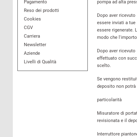
Pagamento
pompa ad alta pressi
Reso dei prodotti
Dopo aver ricevuto u
Cookies
essere inviati a tue
CGV
essere rigenerate. 
Carriera
modo che l'importo
Newsletter
Dopo aver ricevuto 
Aziende
effettuato con succ
Livelli di Qualità
scelto.
Se vengono restituit
deposito non potrà 
particolarità
Misuratore di portat
revisionata e il de
Interruttore pianton