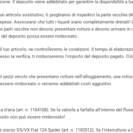
one. Il deposito viene addebitato per garantire la disponibilità a l
n articolo sostitutivo, ti preghiamo di rispedirci la parte vecchia 
 spese. Assicurarsi che tutti i liquidi siano completamente drenati! 
Le parti vecchie non devono presentare rotture e devono arrivare in
 del deposito possa essere rimborsato.
il tuo articolo, ne controlleremo le condizioni. Il tempo di elabora
esso la verifica, ti rimborseremo l'importo del deposito pagato. Ci
i pezzi vecchi che presentano rotture nell'alloggiamento, una rottura
essere rimborsato o verranno addebitati costi aggiuntivi.
a d'aria (art. n. 1164108): Se la valvola a farfalla all'interno del f
posito non può essere rimborsato!
e sterzo DS/VX Fiat 124 Spider (art. n. 1182012): Se l'interruttore a