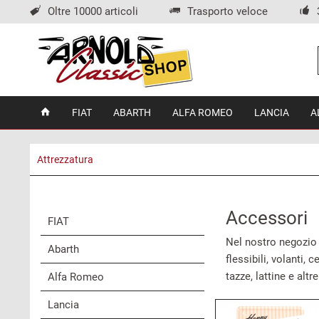
Oltre 10000 articoli
Trasporto veloce
FIAT
ABARTH
ALFA ROMEO
LANCIA
A
Attrezzatura
Accessori
FIAT
Nel nostro negozio 
Abarth
flessibili, volanti,
tazze, lattine e alt
Alfa Romeo
Lancia