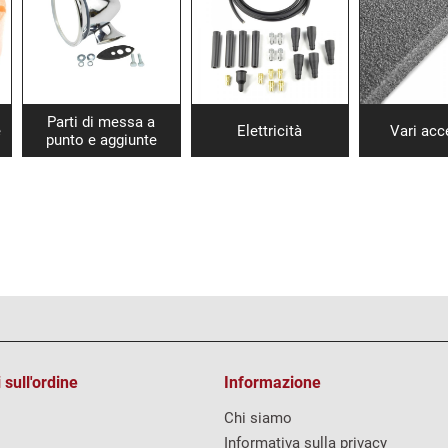
Parti di messa a
e
Elettricità
Vari acc
punto e aggiunte
 sull'ordine
Informazione
Chi siamo
Informativa sulla privacy