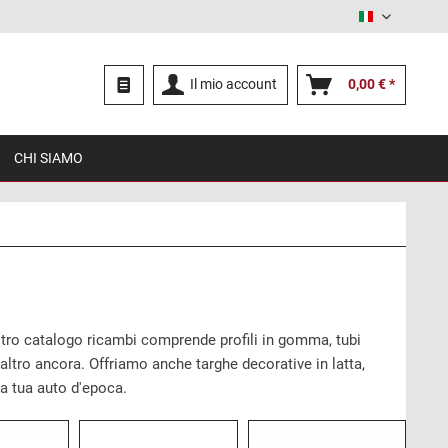
Italiano
Il mio account
0,00 € *
CHI SIAMO
ostro catalogo ricambi comprende profili in gomma, tubi
o altro ancora. Offriamo anche targhe decorative in latta,
la tua auto d'epoca.