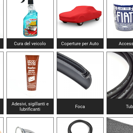
Cura del veicolo
Coperture per Auto
Access
Adesivi, sigillanti e
Foca
Tub
lubrificanti