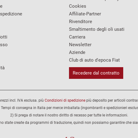
re
Cookies
 spedizione
Affiliate-Partner
Rivenditore
Smaltimento degli oli usati
otti
Carriera
esso
Newsletter
Aziende
Club di auto d'epoca Fiat
ità
Recedere dal contratto
 prezzi incl. IVA esclusa. più
Condizioni di spedizione
più deposito per articoli contra
 Tempi di consegna in Italia per merce imballata (ingombranti e spedizionieri esclus
2) Si prega di notare il nostro diritto di recesso per tutte le informazioni.
no state create da programmi di traduzione, quindi non possiamo garantire che siano