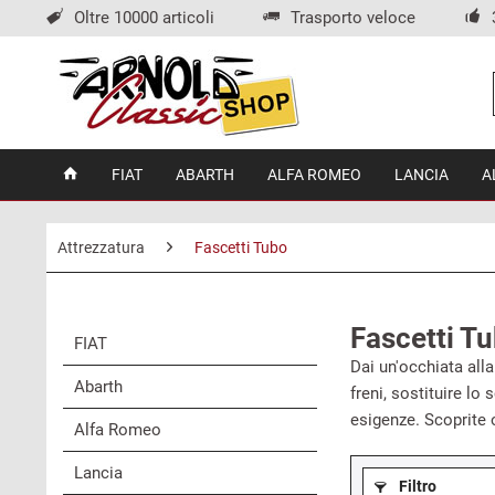
Oltre 10000 articoli
Trasporto veloce
FIAT
ABARTH
ALFA ROMEO
LANCIA
A
Attrezzatura
Fascetti Tubo
Fascetti T
FIAT
Dai un'occhiata alla
Abarth
freni, sostituire lo
esigenze. Scoprite 
Alfa Romeo
Lancia
Filtro