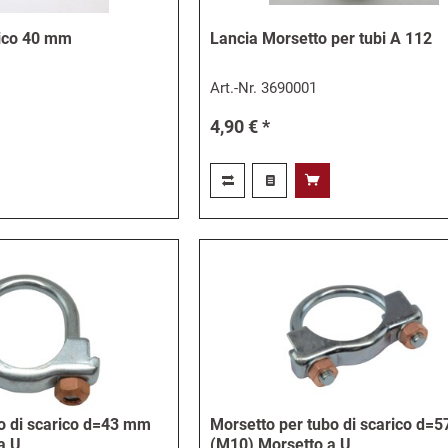
rico 40 mm
Lancia Morsetto per tubi A 112
Art.-Nr.
3690001
4,90 € *
bo di scarico d=43 mm
Morsetto per tubo di scarico d
a U
(M10) Morsetto a U