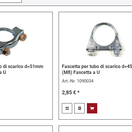
bo di scarico d=51mm
Fascetta per tubo di scarico d=
a U
(M8) Fascetta a U
Art.-Nr.
1090034
2,85 € *