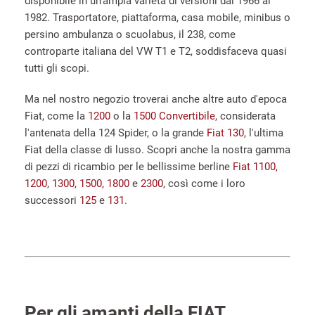
disponibile in un'ampia varietà di versioni dal 1966 al
1982. Trasportatore, piattaforma, casa mobile, minibus o
persino ambulanza o scuolabus, il 238, come
controparte italiana del VW T1 e T2, soddisfaceva quasi
tutti gli scopi.
Ma nel nostro negozio troverai anche altre auto d'epoca
Fiat, come la
1200
o la
1500 Convertibile
, considerata
l'antenata della 124 Spider, o la grande
Fiat 130
, l'ultima
Fiat della classe di lusso. Scopri anche la nostra gamma
di pezzi di ricambio per le bellissime berline
Fiat 1100,
1200
,
1300, 1500, 1800
e
2300
, così come i loro
successori
125
e
131
.
Per gli amanti della FIAT