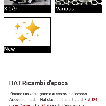
FIAT Ricambi d'epoca
Offriamo una vasta gamma di ricambi e accessori
d'epoca per modelli Fiat classici. Che si tratti di
Fiat 124
Spider
,
Coupé
,
500
o
X1/9
; un'auto d'epoca Fiat è