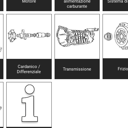
Motore
alimentazione
Sistema di
carburante
Cardanico /
Frizi
Transmissione
Differenziale