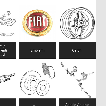
ti /
enti
Emblemi
Cerchi
tivi
Assale / sterzo