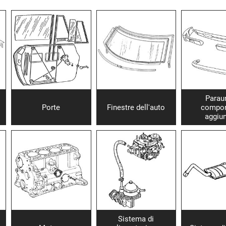
Paraur
Porte
Finestre dell'auto
compon
aggiun
Sistema di