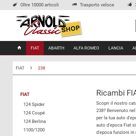
Oltre 10000 articoli
Trasporto veloce
FIAT
ABARTH
ALFA ROMEO
LANCIA
A
FIAT
238
Ricambi FI
FIAT
Scopri il nostro cat
124 Spider
238? Benvenuto nel 
124 Coupé
per la tua auto d'e
124 Berlina
auto d'epoca Fiat si
1100/1200
d'epoca funzioni in