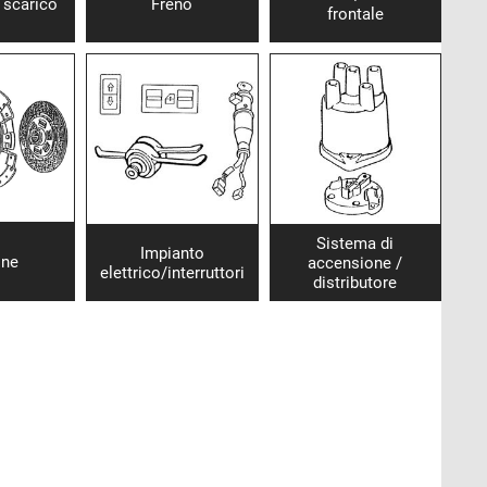
 scarico
Freno
frontale
Sistema di
Impianto
one
accensione /
elettrico/interruttori
distributore