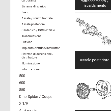
raffreddamento /
carburante
riscaldamento
Sistema di scarico
Freno
Assale / sterzo frontale
Assale posteriore
Cardanico / Differenziale
Transmissione
Frizione
Impianto elettrico/interruttori
Sistema di accensione /
distributore
Assale posteriore
Illuminazione
Informazione
500
600
850
Dino Spider / Coupe
X 1/9
Altri modelli