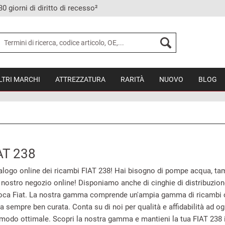
30 giorni di diritto di recesso²
LTRI MARCHI
ATTREZZATURA
RARITÀ
NUOVO
BLOG
AT 238
alogo online dei ricambi FIAT 238! Hai bisogno di pompe acqua, tambu
nostro negozio online! Disponiamo anche di cinghie di distribuzione,
poca Fiat. La nostra gamma comprende un'ampia gamma di ricambi origi
a sempre ben curata. Conta su di noi per qualità e affidabilità ad og
 modo ottimale. Scopri la nostra gamma e mantieni la tua FIAT 238 i