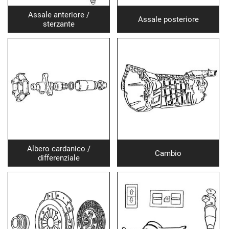
Assale anteriore /
Assale posteriore
sterzante
Albero cardanico /
Cambio
differenziale