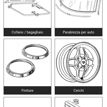
Cofano / bagagliaio
Parabrezza per auto
Finiture
Cerchi