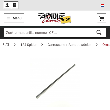
Ned
Menu
FIAT
124 Spider
Carrosserie + Aanbouwdelen
Oms